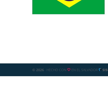
© 2026
· HECHO CON
EN EL SALVADOR
SI