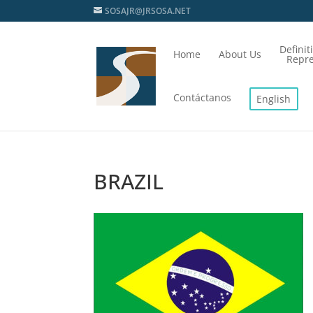
SOSAJR@JRSOSA.NET
Definit
Home
About Us
Repre
Contáctanos
English
BRAZIL